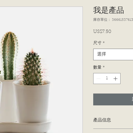
我是產品
庫存單位： 36661537613
US$7.50
價
格
尺寸
*
選擇
數量
*
產品信息
我是產品詳情。我是