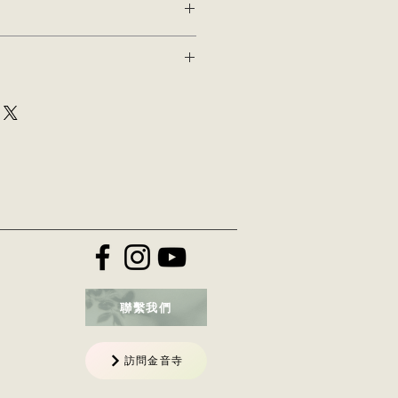
、保養和清潔說明。這也是一個很好
產品的特殊之處以及您的客戶如何從
。我是一個很好的地方，可以讓您的
購買不滿意該怎麼辦。制定簡單的退
信任並讓您的客戶放心購買的好方
添加有關您的運輸方式、包裝和成本
。提供有關您的運輸政策的簡單信息
客戶放心他們可以放心地從您那裡購
聯繫我們
訪問金音寺