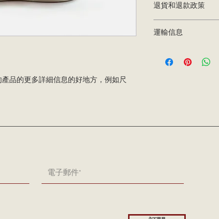
退貨和退款政策
方，例如尺碼、材料
的空間，可以寫出該
我是退貨和退款政策
該產品中受益。
運輸信息
客戶知道如果他們對
款或換貨政策是建立
我是運輸政策。我是
法。
的更多信息的好地方
是建立信任並讓您的
的產品的更多詳細信息的好地方，例如尺
買的好方法。
。