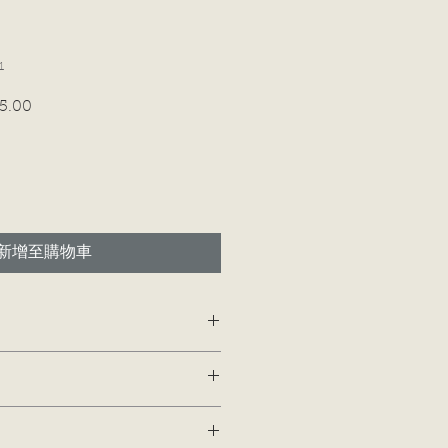
1
5.00
促
銷
價
格
新增至購物車
添加有關您的產品的更多信息的好地
、保養和清潔說明。這也是一個很好
產品的特殊之處以及您的客戶如何從
。我是一個很好的地方，可以讓您的
購買不滿意該怎麼辦。制定簡單的退