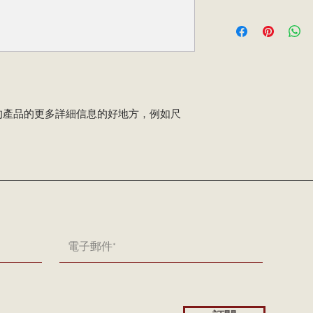
款或換貨政策是建立
我是運輸政策。我是
法。
的更多信息的好地方
是建立信任並讓您的
買的好方法。
的產品的更多詳細信息的好地方，例如尺
。