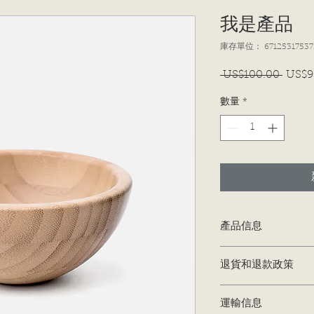
我是產品
庫存單位： 67125317537
 US$100.00 
US$9
一
般
數量
*
價
格
產品信息
我是產品詳情。我是
退貨和退款政策
方，例如尺碼、材料
的空間，可以寫出該
我是退貨和退款政策
該產品中受益。
運輸信息
客戶知道如果他們對