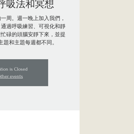
呼吸法和冥想
的一周。週一晚上加入我們，
。通過呼吸練習、可視化和靜
讓忙碌的頭腦安靜下來，並提
主題和主題每週都不同。
ation is Closed
other events