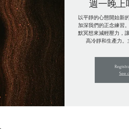
週一晚上
以平靜的心態開始新
加深我們的正念練習
默冥想來減輕壓力，
高冷靜和生產力。
Registr
See 