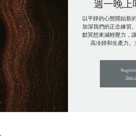
週一晚上
以平靜的心態開始新
加深我們的正念練習
默冥想來減輕壓力，
高冷靜和生產力。
Registr
See 