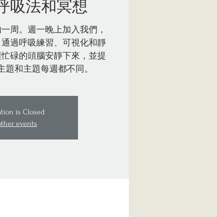
呼吸法和冥想
的一周。週一晚上加入我們，
。通過呼吸練習、可視化和靜
讓忙碌的頭腦安靜下來，並提
主題和主題每週都不同。
ation is Closed
other events