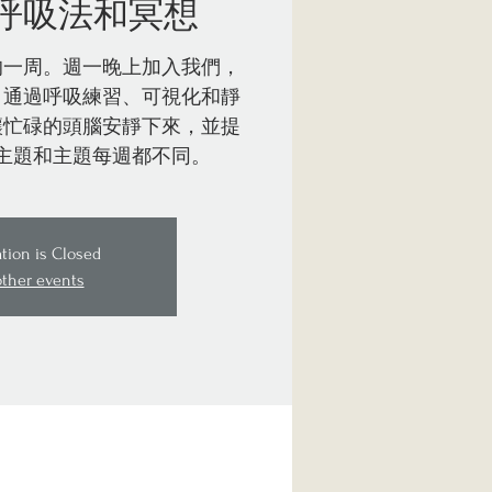
呼吸法和冥想
的一周。週一晚上加入我們，
。通過呼吸練習、可視化和靜
讓忙碌的頭腦安靜下來，並提
主題和主題每週都不同。
ation is Closed
other events