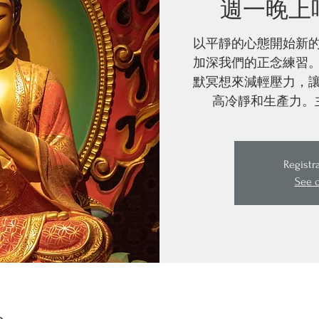
週一晚上
以平靜的心態開始新
加深我們的正念練習
默冥想來減輕壓力，
高冷靜和生產力。
Registr
See 