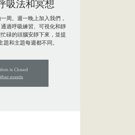
呼吸法和冥想
的一周。週一晚上加入我們，
。通過呼吸練習、可視化和靜
讓忙碌的頭腦安靜下來，並提
主題和主題每週都不同。
ation is Closed
other events