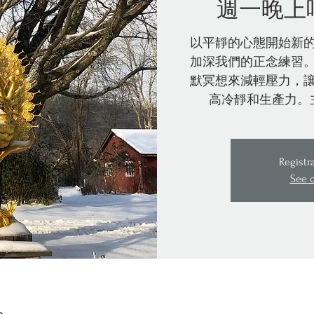
週一晚上
以平靜的心態開始新
加深我們的正念練習
默冥想來減輕壓力，
高冷靜和生產力。
Registr
See 