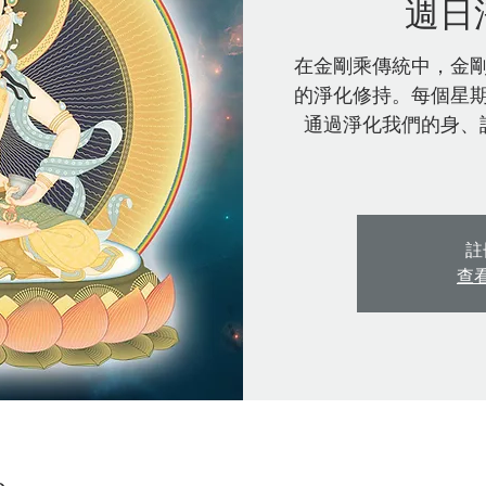
週日
在金剛乘傳統中，金
的淨化修持。每個星
通過淨化我們的身、
註
查