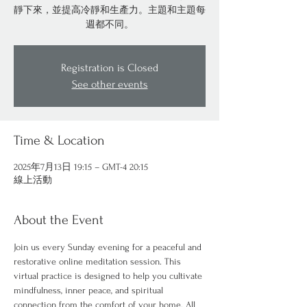
靜下來，並提高冷靜和生產力。主題和主題每
週都不同。
Registration is Closed
See other events
Time & Location
2025年7月13日 19:15 – GMT-4 20:15
線上活動
About the Event
Join us every Sunday evening for a peaceful and 
restorative online meditation session. This 
virtual practice is designed to help you cultivate 
mindfulness, inner peace, and spiritual 
connection from the comfort of your home. All 