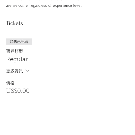
are welcome, regardless of experience level.
Tickets
銷售已完結
票券類型
Regular
更多資訊
價格
US$0.00
Share This Event