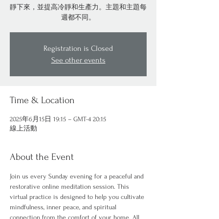
靜下來，並提高冷靜和生產力。主題和主題每
週都不同。
Registration is Closed
See other events
Time & Location
2025年6月15日 19:15 – GMT-4 20:15
線上活動
About the Event
Join us every Sunday evening for a peaceful and 
restorative online meditation session. This 
virtual practice is designed to help you cultivate 
mindfulness, inner peace, and spiritual 
connection from the comfort of your home. All 