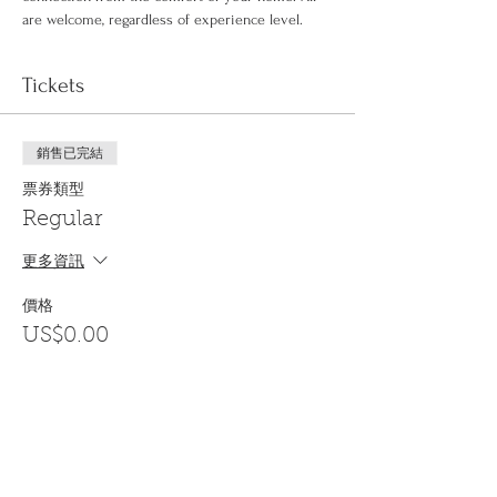
are welcome, regardless of experience level.
Tickets
銷售已完結
票券類型
Regular
更多資訊
價格
US$0.00
Share This Event