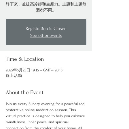
靜下來，並提高冷靜和生產力。主題和主題每
週都不同。
Registration is Closed
See other events
Time & Location
2025年5月25日 19:15 – GMT-4 20:15
線上活動
About the Event
Join us every Sunday evening for a peaceful and 
restorative online meditation session. This 
virtual practice is designed to help you cultivate 
mindfulness, inner peace, and spiritual 
connection from the comfort of your home. All 