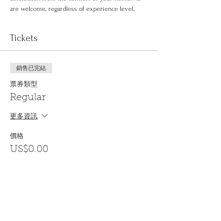
are welcome, regardless of experience level.
Tickets
銷售已完結
票券類型
Regular
更多資訊
價格
US$0.00
Share This Event