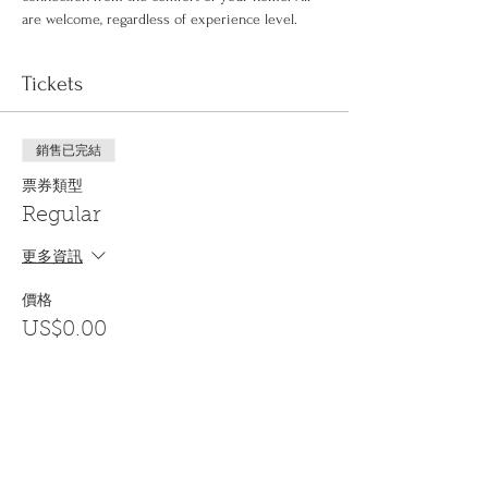
are welcome, regardless of experience level.
Tickets
銷售已完結
票券類型
Regular
更多資訊
價格
US$0.00
Share This Event