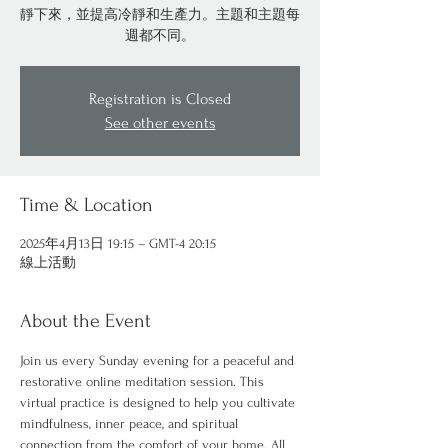
靜下來，並提高冷靜和生產力。主題和主題每
週都不同。
Registration is Closed
See other events
Time & Location
2025年4月13日 19:15 – GMT-4 20:15
線上活動
About the Event
Join us every Sunday evening for a peaceful and 
restorative online meditation session. This 
virtual practice is designed to help you cultivate 
mindfulness, inner peace, and spiritual 
connection from the comfort of your home. All 