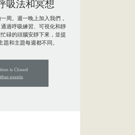
呼吸法和冥想
的一周。週一晚上加入我們，
。通過呼吸練習、可視化和靜
讓忙碌的頭腦安靜下來，並提
主題和主題每週都不同。
ation is Closed
other events