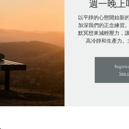
週一晚上
以平靜的心態開始新
加深我們的正念練習
默冥想來減輕壓力，
高冷靜和生產力。
Registr
See 