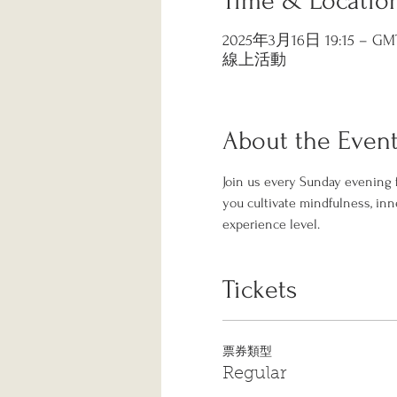
Time & Locatio
2025年3月16日 19:15 – GMT-
線上活動
About the Even
Join us every Sunday evening f
you cultivate mindfulness, inn
experience level.
Tickets
票券類型
Regular