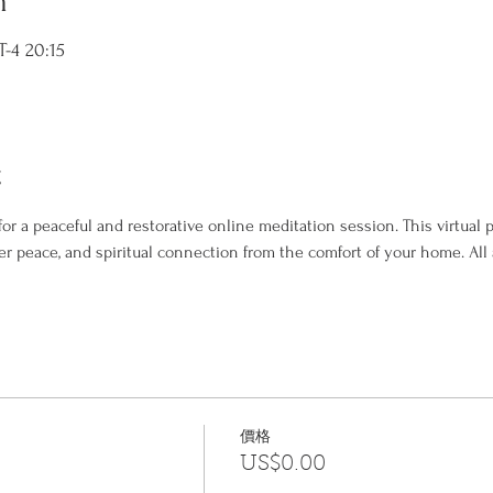
n
4 20:15
t
or a peaceful and restorative online meditation session. This virtual p
er peace, and spiritual connection from the comfort of your home. All 
價格
US$0.00