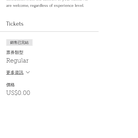
are welcome, regardless of experience level.
Tickets
銷售已完結
票券類型
Regular
更多資訊
價格
US$0.00
Share This Event