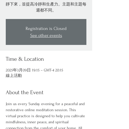
靜下來，並提高冷靜和生產力。主題和主題每
週都不同。
Registration is Closed
See other events
Time & Location
2025年3月09日 19:15 – GMT-4 20:15
線上活動
About the Event
Join us every Sunday evening for a peaceful and 
restorative online meditation session. This 
virtual practice is designed to help you cultivate 
mindfulness, inner peace, and spiritual 
connection from the comfort of your home. All 