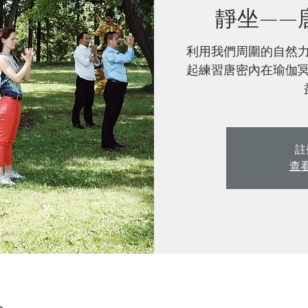
靜坐——
利用我們周圍的自然
起練習唐密內在瑜伽
註
查