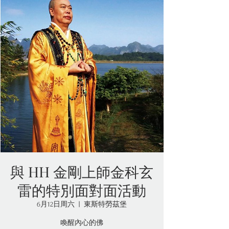
與 HH 金剛上師金科玄
雷的特別面對面活動
6月12日周六
  |  
東斯特勞茲堡
喚醒內心的佛