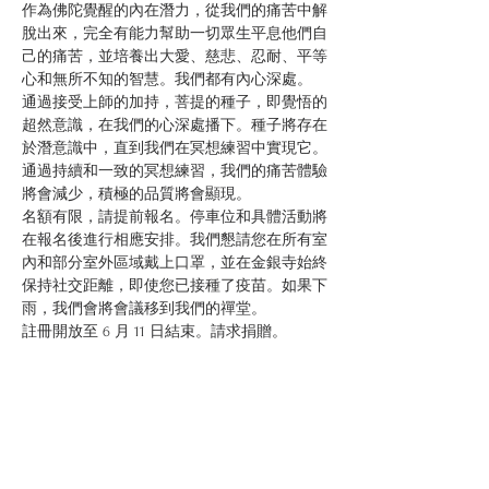
作為佛陀覺醒的內在潛力，從我們的痛苦中解
脫出來，完全有能力幫助一切眾生平息他們自
己的痛苦，並培養出大愛、慈悲、忍耐、平等
心和無所不知的智慧。我們都有內心深處。
通過接受上師的加持，菩提的種子，即覺悟的
超然意識，在我們的心深處播下。種子將存在
於潛意識中，直到我們在冥想練習中實現它。
通過持續和一致的冥想練習，我們的痛苦體驗
將會減少，積極的品質將會顯現。
名額有限，請提前報名。停車位和具體活動將
在報名後進行相應安排。我們懇請您在所有室
內和部分室外區域戴上口罩，並在金銀寺始終
保持社交距離，即使您已接種了疫苗。如果下
雨，我們會將會議移到我們的禪堂。
註冊開放至 6 月 11 日結束。請求捐贈。 
Share This Event