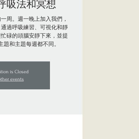
呼吸法和冥想
的一周。週一晚上加入我們，
。通過呼吸練習、可視化和靜
讓忙碌的頭腦安靜下來，並提
主題和主題每週都不同。
ation is Closed
other events