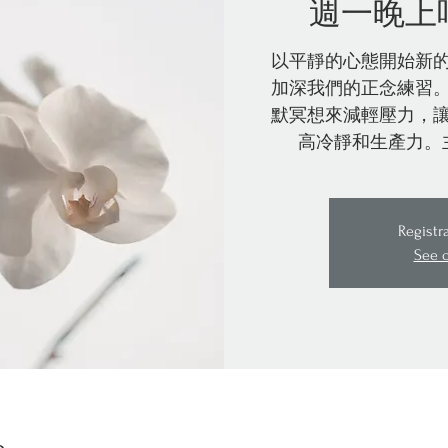
週一晚上
以平靜的心態開始新
加深我們的正念練習
默冥想來減輕壓力，
高冷靜和生產力。
Registr
See 