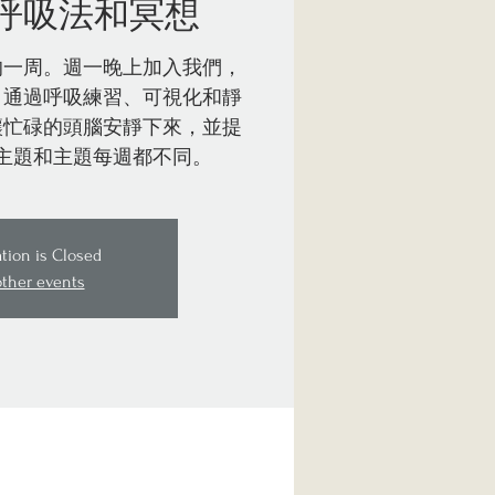
呼吸法和冥想
的一周。週一晚上加入我們，
。通過呼吸練習、可視化和靜
讓忙碌的頭腦安靜下來，並提
主題和主題每週都不同。
ation is Closed
other events