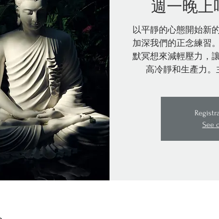
週一晚上
以平靜的心態開始新
加深我們的正念練習
默冥想來減輕壓力，
高冷靜和生產力。
Registr
See 