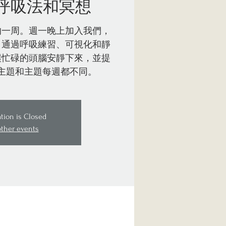
呼吸法和冥想
的一周。週一晚上加入我們，
。通過呼吸練習、可視化和靜
讓忙碌的頭腦安靜下來，並提
主題和主題每週都不同。
ation is Closed
other events