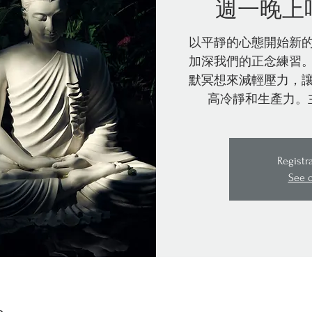
週一晚上
以平靜的心態開始新
加深我們的正念練習
默冥想來減輕壓力，
高冷靜和生產力。
Registr
See 