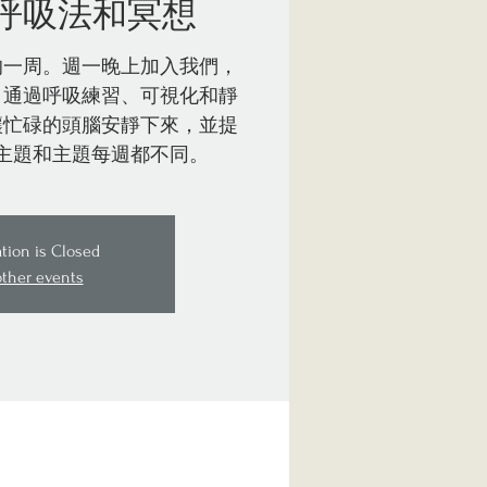
呼吸法和冥想
的一周。週一晚上加入我們，
。通過呼吸練習、可視化和靜
讓忙碌的頭腦安靜下來，並提
主題和主題每週都不同。
ation is Closed
other events