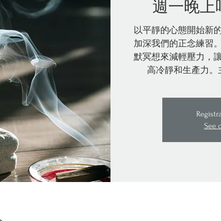
週一晚上
以平靜的心態開始新
加深我們的正念練習
默冥想來減輕壓力，
高冷靜和生產力。
Registr
See 