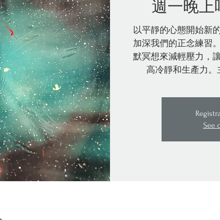
週一晚上
以平靜的心態開始新
加深我們的正念練習
默冥想來減輕壓力，
高冷靜和生產力。
Registr
See 