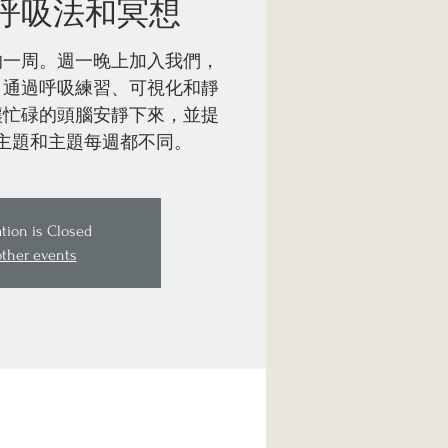
呼吸法和冥想
的一周。週一晚上加入我們，
。通過呼吸練習、可視化和靜
讓忙碌的頭腦安靜下來，並提
主題和主題每週都不同。
ation is Closed
other events