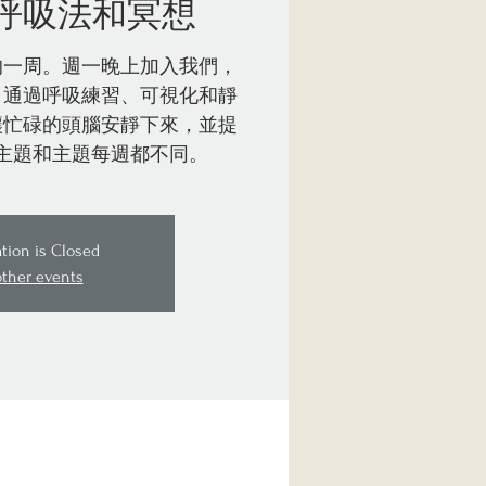
呼吸法和冥想
的一周。週一晚上加入我們，
。通過呼吸練習、可視化和靜
讓忙碌的頭腦安靜下來，並提
主題和主題每週都不同。
ation is Closed
other events