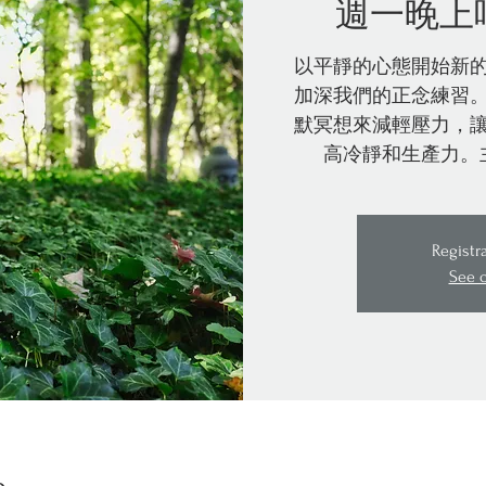
週一晚上
以平靜的心態開始新
加深我們的正念練習
默冥想來減輕壓力，
高冷靜和生產力。
Registr
See 