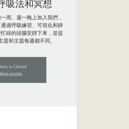
呼吸法和冥想
的一周。週一晚上加入我們，
。通過呼吸練習、可視化和靜
讓忙碌的頭腦安靜下來，並提
主題和主題每週都不同。
ation is Closed
other events