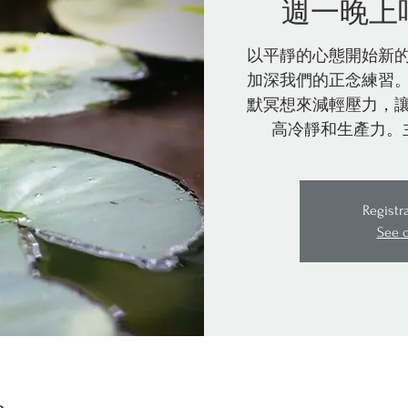
週一晚上
以平靜的心態開始新
加深我們的正念練習
默冥想來減輕壓力，
高冷靜和生產力。
Registr
See 