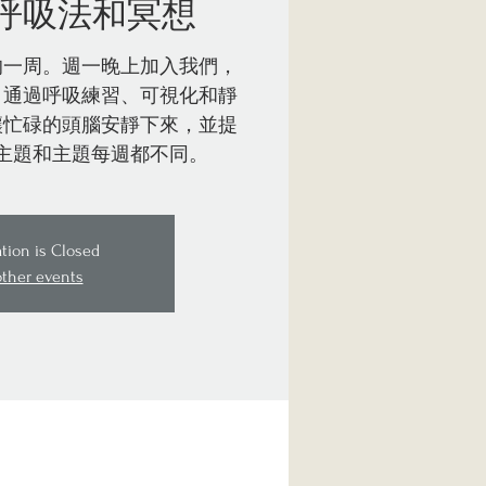
呼吸法和冥想
的一周。週一晚上加入我們，
。通過呼吸練習、可視化和靜
讓忙碌的頭腦安靜下來，並提
主題和主題每週都不同。
ation is Closed
other events