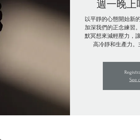
週一晚上
以平靜的心態開始新
加深我們的正念練習
默冥想來減輕壓力，
高冷靜和生產力。
Registr
See 