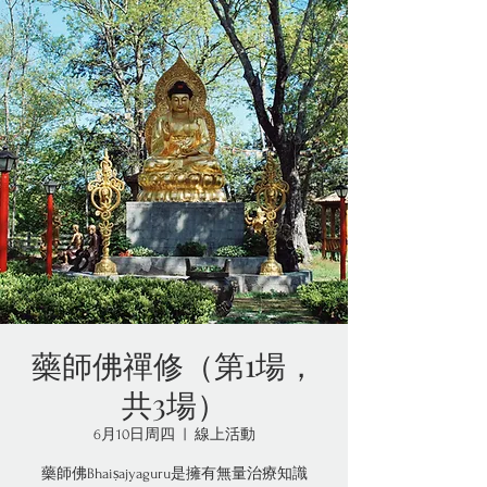
藥師佛禪修（第1場，
共3場）
6月10日周四
  |  
線上活動
藥師佛Bhaiṣajyaguru是擁有無量治療知識