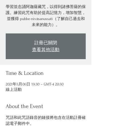
學習並念誦阿迦薩藏咒，以得到諸佛菩薩的保
護。練習此咒有助於提高記憶力，增加智慧，
並獲得 pubbe-nivāsanussati（了解自己過去和
未來的能力）。
註冊已關閉
查看其他活動
Time & Location
2021年5月06日 19:30 – GMT-4 20:30
線上活動
About the Event
咒語和此咒語錄音的鏈接將包含在活動註冊確
認電子郵件中。