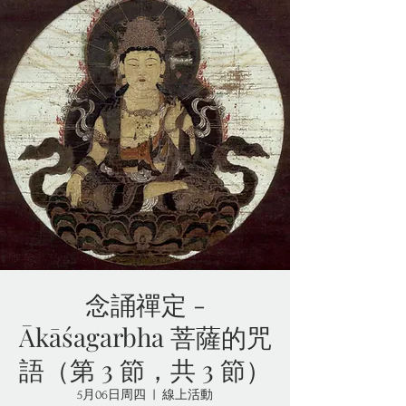
念誦禪定 -
Ākāśagarbha 菩薩的咒
語（第 3 節，共 3 節）
5月06日周四
  |  
線上活動