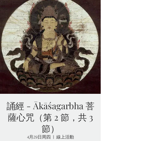
誦經 - Ākāśagarbha 菩
薩心咒（第 2 節，共 3
節）
4月29日周四
  |  
線上活動