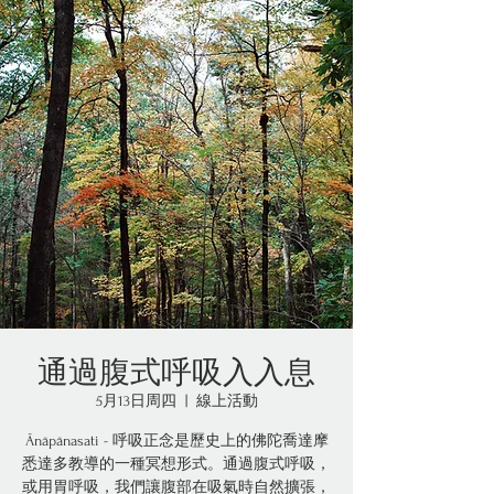
通過腹式呼吸入入息
5月13日周四
  |  
線上活動
Ānāpānasati - 呼吸正念是歷史上的佛陀喬達摩
悉達多教導的一種冥想形式。通過腹式呼吸，
或用胃呼吸，我們讓腹部在吸氣時自然擴張，